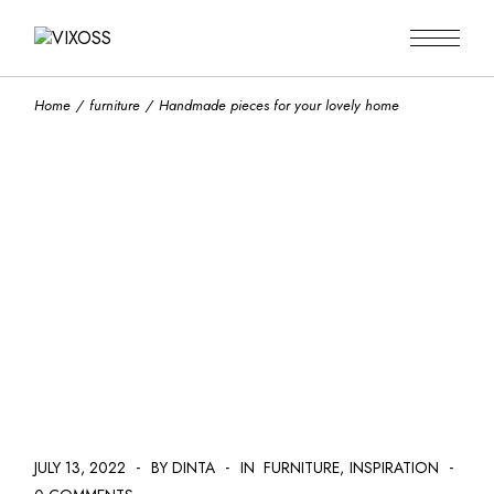
Skip
to
the
content
Home
furniture
Handmade pieces for your lovely home
JULY 13, 2022
BY DINTA
IN
FURNITURE
INSPIRATION